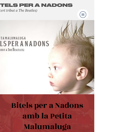
Bitels per a Nadons
amb la Petita
Malumaluga