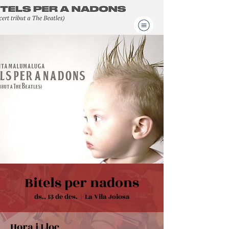
Bitels per nadons
ds., 13 de des.
  |  
La Vila Joiosa
Hora i Lloc