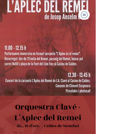
Orquestra Clavé -
L'Aplec del Remei
ds., 19 d’oct.
  |  
Caldes de Montbui