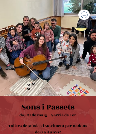
Sons i Passets
ds., 31 de maig
  |  
Sarrià de Ter
Tallers de Música i Moviment per nadons
de 0 a 4 anys!